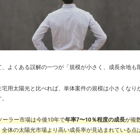
て、よくある誤解の一つが「規模が小さく、成長余地も
住宅用太陽光と比べれば、単体案件の規模は小さくなり
す。
ーラー市場は今後10年で
が複
年率7〜10％程度の成長
、全体の太陽光市場より高い成長率が見込まれている点