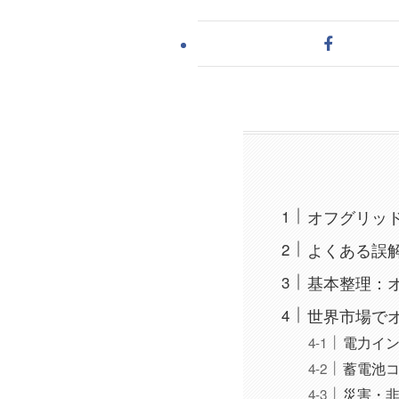
オフグリッ
よくある誤
基本整理：
世界市場で
電力イ
蓄電池
災害・