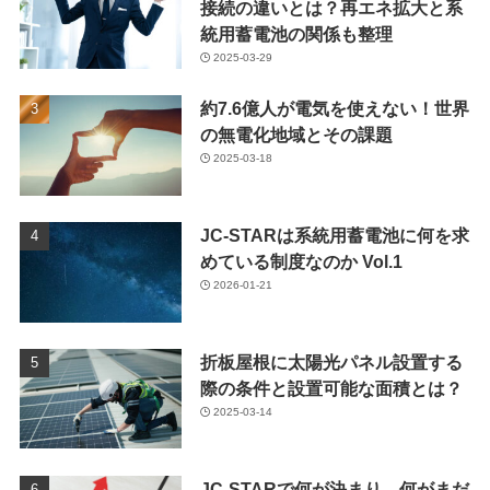
接続の違いとは？再エネ拡大と系
統用蓄電池の関係も整理
2025-03-29
約7.6億人が電気を使えない！世界
の無電化地域とその課題
2025-03-18
JC-STARは系統用蓄電池に何を求
めている制度なのか Vol.1
2026-01-21
折板屋根に太陽光パネル設置する
際の条件と設置可能な面積とは？
2025-03-14
JC-STARで何が決まり、何がまだ