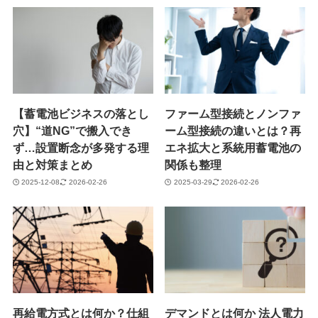
【蓄電池ビジネスの落とし
ファーム型接続とノンファ
穴】“道NG”で搬入でき
ーム型接続の違いとは？再
ず…設置断念が多発する理
エネ拡大と系統用蓄電池の
由と対策まとめ
関係も整理
2025-12-08
2026-02-26
2025-03-29
2026-02-26
再給電方式とは何か？仕組
デマンドとは何か 法人電力