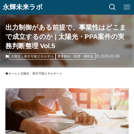
永輝未来ラボ
出力制御がある前提で、事業性はどこま
で成立するのか | 太陽光・PPA案件の実
務判断整理 Vol.5
2026-02-09
太陽光・再生可能エネルギー
業界動向・制度・補助金
ホーム
太陽光・再生可能エネルギー