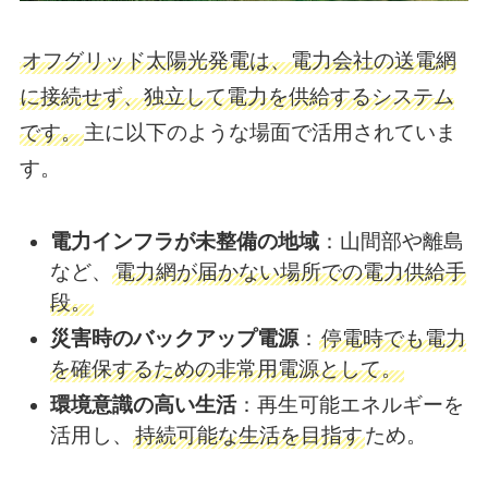
オフグリッド太陽光発電は、電力会社の送電網
に接続せず、独立して電力を供給するシステム
です。
​主に以下のような場面で活用されていま
す。
電力インフラが未整備の地域
：​山間部や離島
など、
電力網が届かない場所での電力供給手
段。
災害時のバックアップ電源
：​
停電時でも電力
を確保するための非常用電源として。​
環境意識の高い生活
：​再生可能エネルギーを
活用し、
持続可能な生活を目指す
ため。​