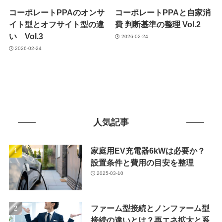
コーポレートPPAのオンサ
コーポレートPPAと自家消
イト型とオフサイト型の違
費 判断基準の整理 Vol.2
い Vol.3
2026-02-24
2026-02-24
人気記事
家庭用EV充電器6kWは必要か？
設置条件と費用の目安を整理
2025-03-10
ファーム型接続とノンファーム型
接続の違いとは？再エネ拡大と系