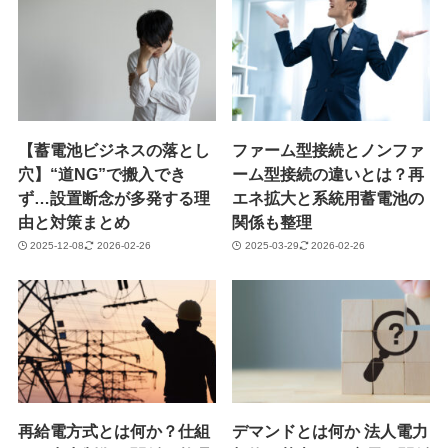
【蓄電池ビジネスの落とし
ファーム型接続とノンファ
穴】“道NG”で搬入でき
ーム型接続の違いとは？再
ず…設置断念が多発する理
エネ拡大と系統用蓄電池の
由と対策まとめ
関係も整理
2025-12-08
2026-02-26
2025-03-29
2026-02-26
再給電方式とは何か？仕組
デマンドとは何か 法人電力