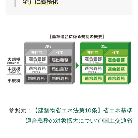
宅）に義務化
参照元：
【建築物省エネ法第10条】省エネ基準
適合義務の対象拡大について/国土交通省