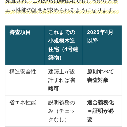
見直され、これからは非住宅でも
しっかりと省
エネ性能の証明が求められるようになります。
審査項目
これまでの
2025年4月
小規模木造
以降
住宅（4号建
築物）
構造安全性
建築士が設
原則すべて
計すれば
省
審査対象
略可
省エネ性能
説明義務の
適合義務化
み（チェッ
＝証明が必
クなし）
要