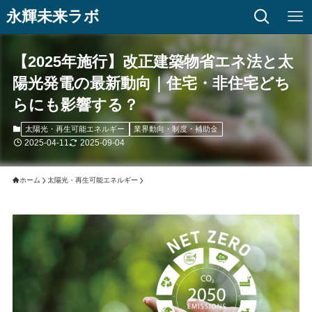
永輝未来ラボ
【2025年施行】改正建築物省エネ法と太
陽光発電の最新動向｜住宅・非住宅どち
らにも影響する？
太陽光・再生可能エネルギー
業界動向・制度・補助金
2025-04-11
2025-09-04
ホーム
太陽光・再生可能エネルギー